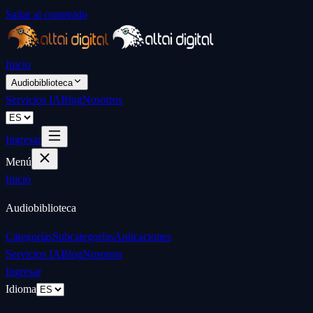
Saltar al contenido
Inicio
Audiobiblioteca
Servicios IA
Blog
Nosotros
Ingresar
Menú
Inicio
Audiobiblioteca
Categorías
Subcategorías
Aplicaciones
Servicios IA
Blog
Nosotros
Ingresar
Idioma