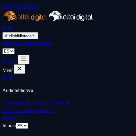
Saltar al contenido
Inicio
Audiobiblioteca
Servicios IA
Blog
Nosotros
Ingresar
Menú
Inicio
Audiobiblioteca
Categorías
Subcategorías
Aplicaciones
Servicios IA
Blog
Nosotros
Ingresar
Idioma