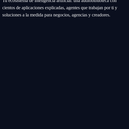
Tu ecosistema de inteligencia artificial: una audiobiblioteca con
cientos de aplicaciones explicadas, agentes que trabajan por ti y
soluciones a la medida para negocios, agencias y creadores.
Ecosistema
Aplicaciones (Apps)
Categorías
Subcategorías
Servicios IA
Nosotros
Acerca de
Blog
Contacto
Industrial
Visión general
Consolas Motorizadas
Legal
Política de Servicios
Privacidad
Síguenos