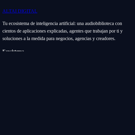
ALTAI
DIGITAL
Tu ecosistema de inteligencia artificial: una audiobiblioteca con
cientos de aplicaciones explicadas, agentes que trabajan por ti y
soluciones a la medida para negocios, agencias y creadores.
Ecosistema
Aplicaciones (Apps)
Categorías
Subcategorías
Servicios IA
Nosotros
Acerca de
Blog
Contacto
Industrial
Visión general
Consolas Motorizadas
Legal