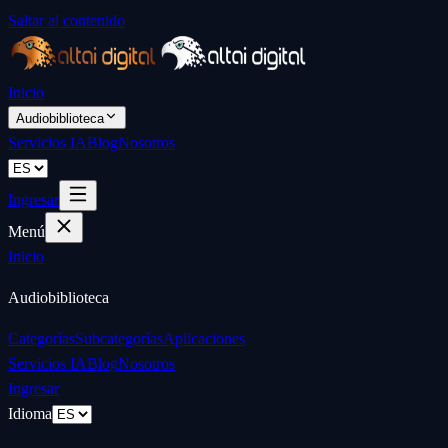
Saltar al contenido
Inicio
Audiobiblioteca
Servicios IA
Blog
Nosotros
Ingresar
Menú
Inicio
Audiobiblioteca
Categorías
Subcategorías
Aplicaciones
Servicios IA
Blog
Nosotros
Ingresar
Idioma