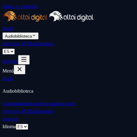
Saltar al contenido
Inicio
Audiobiblioteca
Servicios IA
Blog
Nosotros
Ingresar
Menú
Inicio
Audiobiblioteca
Categorías
Subcategorías
Aplicaciones
Servicios IA
Blog
Nosotros
Ingresar
Idioma