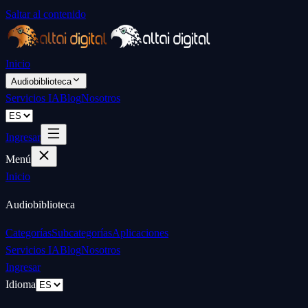
Saltar al contenido
Inicio
Audiobiblioteca
Servicios IA
Blog
Nosotros
Ingresar
Menú
Inicio
Audiobiblioteca
Categorías
Subcategorías
Aplicaciones
Servicios IA
Blog
Nosotros
Ingresar
Idioma