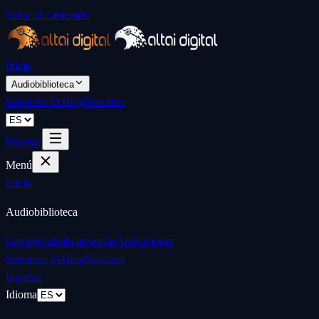
Saltar al contenido
Inicio
Audiobiblioteca
Servicios IA
Blog
Nosotros
Ingresar
Menú
Inicio
Audiobiblioteca
Categorías
Subcategorías
Aplicaciones
Servicios IA
Blog
Nosotros
Ingresar
Idioma