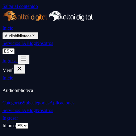
Saltar al contenido
Inicio
Audiobiblioteca
Servicios IA
Blog
Nosotros
Ingresar
Menú
Inicio
Audiobiblioteca
Categorías
Subcategorías
Aplicaciones
Servicios IA
Blog
Nosotros
Ingresar
Idioma