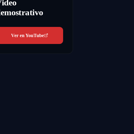
Video
emostrativo
Ver en YouTube