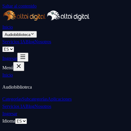
Saltar al contenido
Inicio
Audiobiblioteca
Servicios IA
Blog
Nosotros
Ingresar
Menú
Inicio
Audiobiblioteca
Categorías
Subcategorías
Aplicaciones
Servicios IA
Blog
Nosotros
Ingresar
Idioma