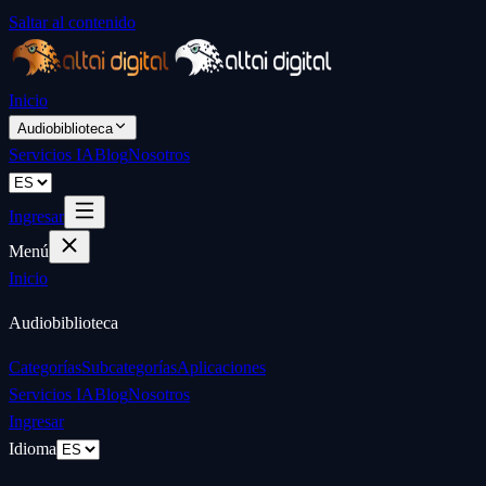
Saltar al contenido
Inicio
Audiobiblioteca
Servicios IA
Blog
Nosotros
Ingresar
Menú
Inicio
Audiobiblioteca
Categorías
Subcategorías
Aplicaciones
Servicios IA
Blog
Nosotros
Ingresar
Idioma