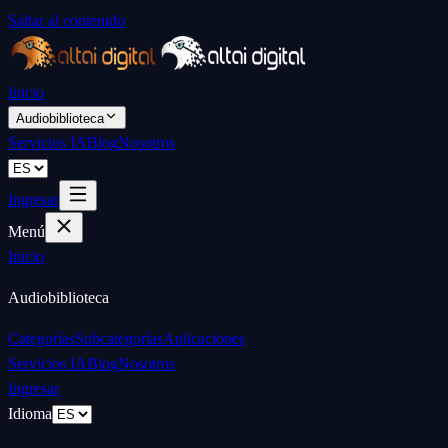
Saltar al contenido
Inicio
Audiobiblioteca
Servicios IA
Blog
Nosotros
Ingresar
Menú
Inicio
Audiobiblioteca
Categorías
Subcategorías
Aplicaciones
Servicios IA
Blog
Nosotros
Ingresar
Idioma