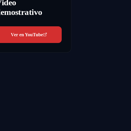
Video
emostrativo
Ver en YouTube