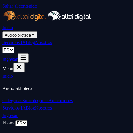
Saltar al contenido
Inicio
Audiobiblioteca
Servicios IA
Blog
Nosotros
Ingresar
Menú
Inicio
Audiobiblioteca
Categorías
Subcategorías
Aplicaciones
Servicios IA
Blog
Nosotros
Ingresar
Idioma