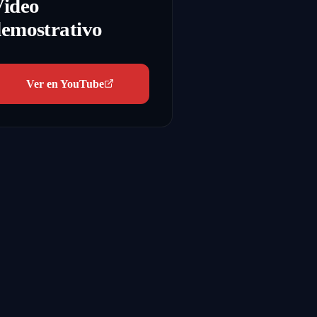
Video
emostrativo
Ver en YouTube