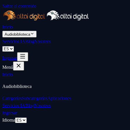
Saltar al contenido
Inicio
Audiobiblioteca
Servicios IA
Blog
Nosotros
Ingresar
Menú
Inicio
Audiobiblioteca
Categorías
Subcategorías
Aplicaciones
Servicios IA
Blog
Nosotros
Ingresar
Idioma