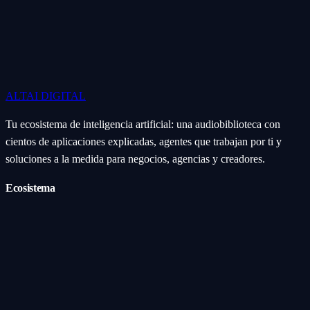
ALTAI
DIGITAL
Tu ecosistema de inteligencia artificial: una audiobiblioteca con
cientos de aplicaciones explicadas, agentes que trabajan por ti y
soluciones a la medida para negocios, agencias y creadores.
Ecosistema
Aplicaciones (Apps)
Categorías
Subcategorías
Servicios IA
Nosotros
Acerca de
Blog
Contacto
Industrial