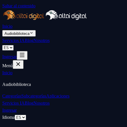
Saltar al contenido
Inicio
Audiobiblioteca
Servicios IA
Blog
Nosotros
Ingresar
Menú
Inicio
Audiobiblioteca
Categorías
Subcategorías
Aplicaciones
Servicios IA
Blog
Nosotros
Ingresar
Idioma