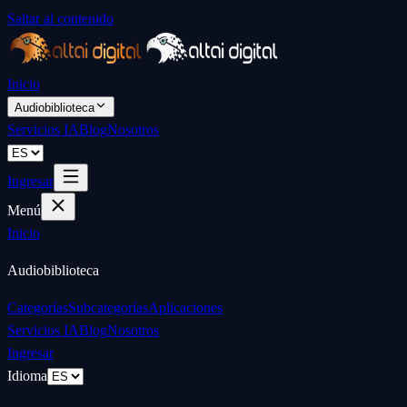
Saltar al contenido
Inicio
Audiobiblioteca
Servicios IA
Blog
Nosotros
Ingresar
Menú
Inicio
Audiobiblioteca
Categorías
Subcategorías
Aplicaciones
Servicios IA
Blog
Nosotros
Ingresar
Idioma