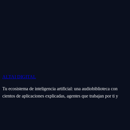
ALTAI
DIGITAL
Tu ecosistema de inteligencia artificial: una audiobiblioteca con
cientos de aplicaciones explicadas, agentes que trabajan por ti y
soluciones a la medida para negocios, agencias y creadores.
Ecosistema
Aplicaciones (Apps)
Categorías
Subcategorías
Servicios IA