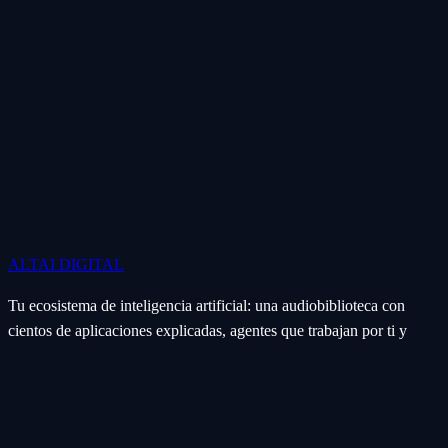
ALTAI
DIGITAL
Tu ecosistema de inteligencia artificial: una audiobiblioteca con
cientos de aplicaciones explicadas, agentes que trabajan por ti y
soluciones a la medida para negocios, agencias y creadores.
Ecosistema
Aplicaciones (Apps)
Categorías
Subcategorías
Servicios IA