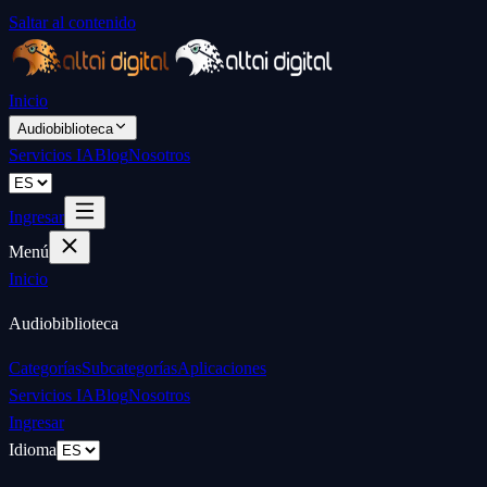
Saltar al contenido
Inicio
Audiobiblioteca
Servicios IA
Blog
Nosotros
Ingresar
Menú
Inicio
Audiobiblioteca
Categorías
Subcategorías
Aplicaciones
Servicios IA
Blog
Nosotros
Ingresar
Idioma