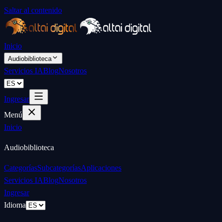
Saltar al contenido
Inicio
Audiobiblioteca
Servicios IA
Blog
Nosotros
Ingresar
Menú
Inicio
Audiobiblioteca
Categorías
Subcategorías
Aplicaciones
Servicios IA
Blog
Nosotros
Ingresar
Idioma