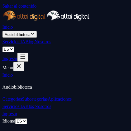
Saltar al contenido
Inicio
Audiobiblioteca
Servicios IA
Blog
Nosotros
Ingresar
Menú
Inicio
Audiobiblioteca
Categorías
Subcategorías
Aplicaciones
Servicios IA
Blog
Nosotros
Ingresar
Idioma