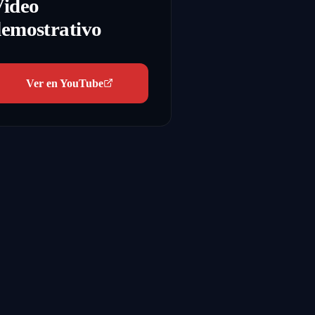
Video
emostrativo
Ver en YouTube