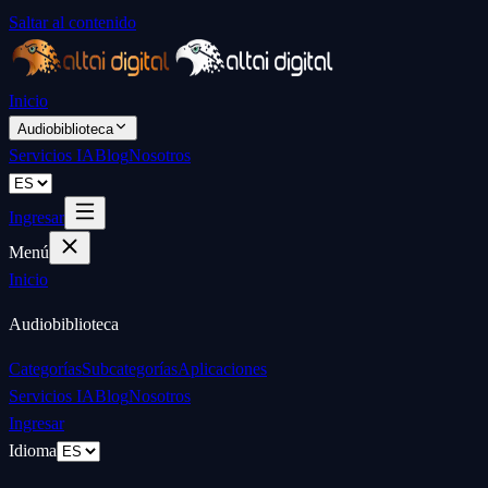
Saltar al contenido
Inicio
Audiobiblioteca
Servicios IA
Blog
Nosotros
Ingresar
Menú
Inicio
Audiobiblioteca
Categorías
Subcategorías
Aplicaciones
Servicios IA
Blog
Nosotros
Ingresar
Idioma