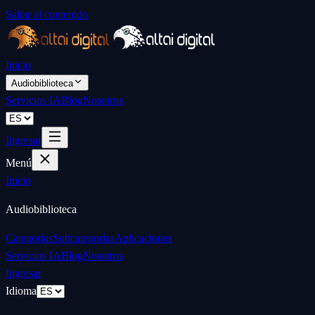
Saltar al contenido
Inicio
Audiobiblioteca
Servicios IA
Blog
Nosotros
Ingresar
Menú
Inicio
Audiobiblioteca
Categorías
Subcategorías
Aplicaciones
Servicios IA
Blog
Nosotros
Ingresar
Idioma