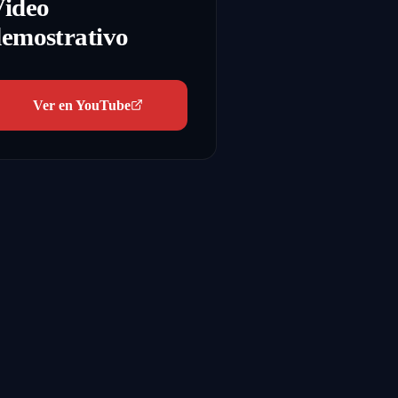
Video
emostrativo
Ver en YouTube