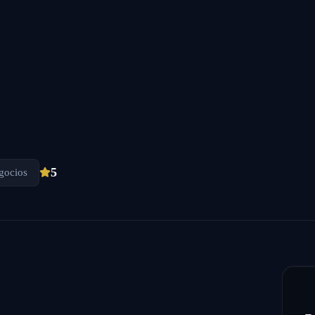
5
gocios