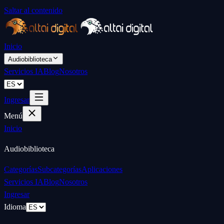
Saltar al contenido
Inicio
Audiobiblioteca
Servicios IA
Blog
Nosotros
Ingresar
Menú
Inicio
Audiobiblioteca
Categorías
Subcategorías
Aplicaciones
Servicios IA
Blog
Nosotros
Ingresar
Idioma