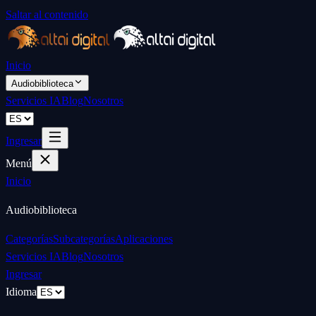
Saltar al contenido
Inicio
Audiobiblioteca
Servicios IA
Blog
Nosotros
Ingresar
Menú
Inicio
Audiobiblioteca
Categorías
Subcategorías
Aplicaciones
Servicios IA
Blog
Nosotros
Ingresar
Idioma