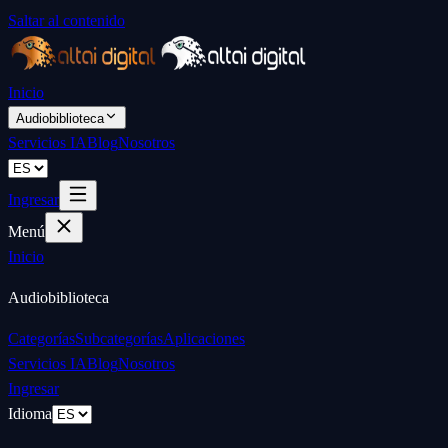
Saltar al contenido
Inicio
Audiobiblioteca
Servicios IA
Blog
Nosotros
Ingresar
Menú
Inicio
Audiobiblioteca
Categorías
Subcategorías
Aplicaciones
Servicios IA
Blog
Nosotros
Ingresar
Idioma