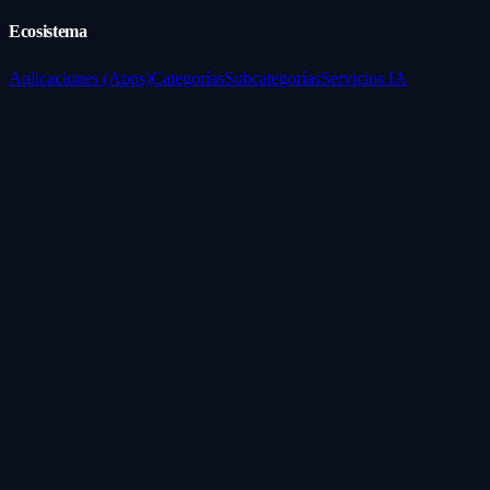
Ecosistema
Aplicaciones (Apps)
Categorías
Subcategorías
Servicios IA
Nosotros
Acerca de
Blog
Contacto
Industrial
Visión general
Consolas Motorizadas
Legal
Política de Servicios
Privacidad
Síguenos
WhatsApp
Instagram