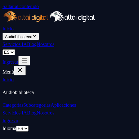
Saltar al contenido
Inicio
Audiobiblioteca
Servicios IA
Blog
Nosotros
Ingresar
Menú
Inicio
Audiobiblioteca
Categorías
Subcategorías
Aplicaciones
Servicios IA
Blog
Nosotros
Ingresar
Idioma