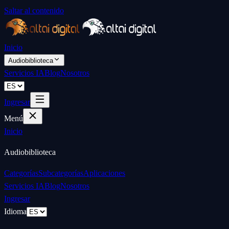
Saltar al contenido
Inicio
Audiobiblioteca
Servicios IA
Blog
Nosotros
Ingresar
Menú
Inicio
Audiobiblioteca
Categorías
Subcategorías
Aplicaciones
Servicios IA
Blog
Nosotros
Ingresar
Idioma