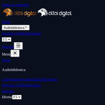
Saltar al contenido
Inicio
Audiobiblioteca
Servicios IA
Blog
Nosotros
Ingresar
Menú
Inicio
Audiobiblioteca
Categorías
Subcategorías
Aplicaciones
Servicios IA
Blog
Nosotros
Ingresar
Idioma