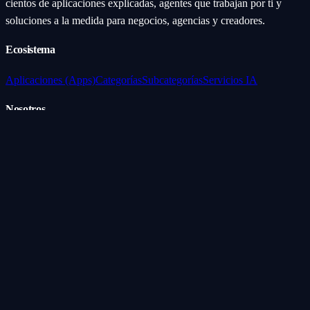
cientos de aplicaciones explicadas, agentes que trabajan por ti y
soluciones a la medida para negocios, agencias y creadores.
Ecosistema
Aplicaciones (Apps)
Categorías
Subcategorías
Servicios IA
Nosotros
Acerca de
Blog
Contacto
Industrial
Visión general
Consolas Motorizadas
Legal
Política de Servicios
Privacidad
Síguenos