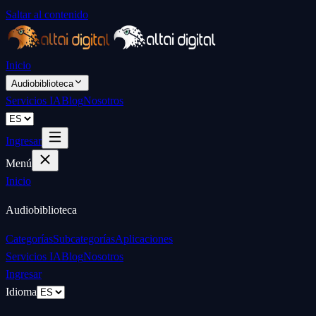
Saltar al contenido
Inicio
Audiobiblioteca
Servicios IA
Blog
Nosotros
Ingresar
Menú
Inicio
Audiobiblioteca
Categorías
Subcategorías
Aplicaciones
Servicios IA
Blog
Nosotros
Ingresar
Idioma