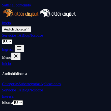
Saltar al contenido
Inicio
Audiobiblioteca
Servicios IA
Blog
Nosotros
Ingresar
Menú
Inicio
Audiobiblioteca
Categorías
Subcategorías
Aplicaciones
Servicios IA
Blog
Nosotros
Ingresar
Idioma