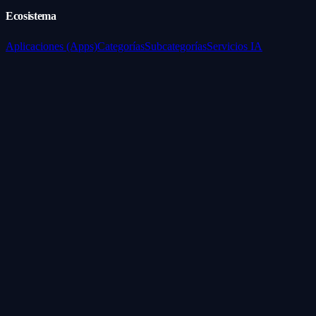
Ecosistema
Aplicaciones (Apps)
Categorías
Subcategorías
Servicios IA
Nosotros
Acerca de
Blog
Contacto
Industrial
Visión general
Consolas Motorizadas
Legal
Política de Servicios
Privacidad
Síguenos
WhatsApp
Instagram