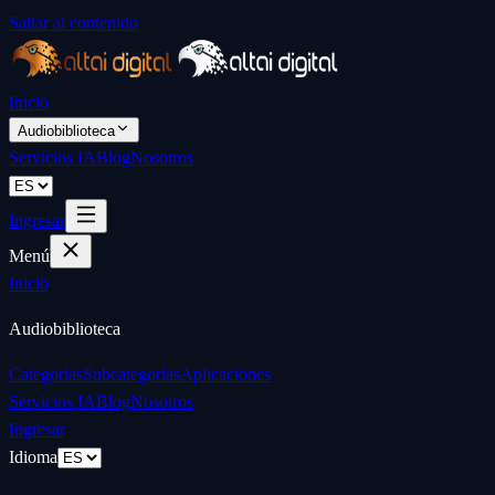
Saltar al contenido
Inicio
Audiobiblioteca
Servicios IA
Blog
Nosotros
Ingresar
Menú
Inicio
Audiobiblioteca
Categorías
Subcategorías
Aplicaciones
Servicios IA
Blog
Nosotros
Ingresar
Idioma