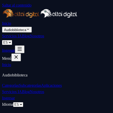
Saltar al contenido
Inicio
Audiobiblioteca
Servicios IA
Blog
Nosotros
Ingresar
Menú
Inicio
Audiobiblioteca
Categorías
Subcategorías
Aplicaciones
Servicios IA
Blog
Nosotros
Ingresar
Idioma