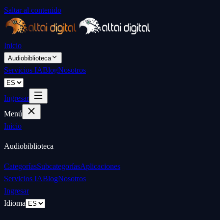
Saltar al contenido
Inicio
Audiobiblioteca
Servicios IA
Blog
Nosotros
Ingresar
Menú
Inicio
Audiobiblioteca
Categorías
Subcategorías
Aplicaciones
Servicios IA
Blog
Nosotros
Ingresar
Idioma