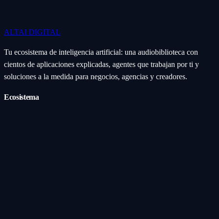
ALTAI
DIGITAL
Tu ecosistema de inteligencia artificial: una audiobiblioteca con
cientos de aplicaciones explicadas, agentes que trabajan por ti y
soluciones a la medida para negocios, agencias y creadores.
Ecosistema
Aplicaciones (Apps)
Categorías
Subcategorías
Servicios IA
Nosotros
Acerca de
Blog
Contacto
Industrial
Visión general
Consolas Motorizadas