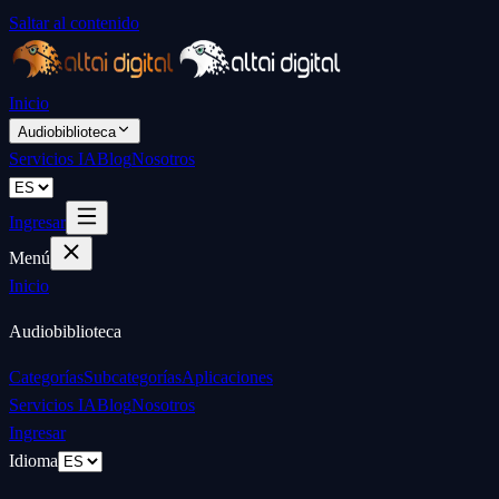
Saltar al contenido
Inicio
Audiobiblioteca
Servicios IA
Blog
Nosotros
Ingresar
Menú
Inicio
Audiobiblioteca
Categorías
Subcategorías
Aplicaciones
Servicios IA
Blog
Nosotros
Ingresar
Idioma