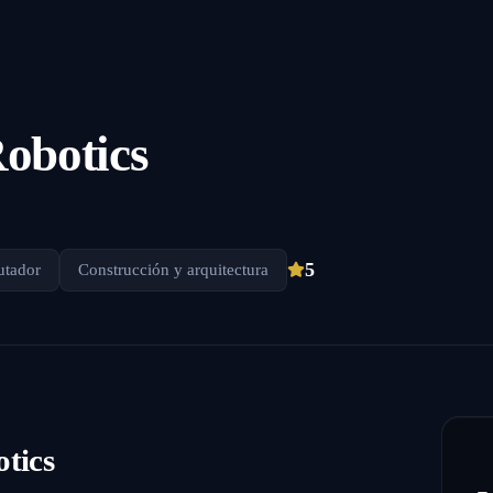
Robotics
5
utador
Construcción y arquitectura
otics