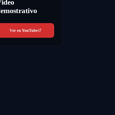
Video
emostrativo
Ver en YouTube