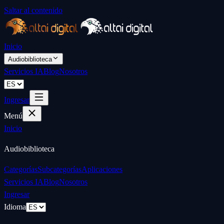
Saltar al contenido
Inicio
Audiobiblioteca
Servicios IA
Blog
Nosotros
Ingresar
Menú
Inicio
Audiobiblioteca
Categorías
Subcategorías
Aplicaciones
Servicios IA
Blog
Nosotros
Ingresar
Idioma