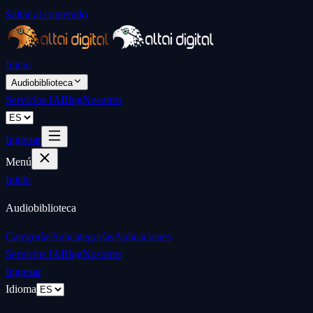
Saltar al contenido
Inicio
Audiobiblioteca
Servicios IA
Blog
Nosotros
Ingresar
Menú
Inicio
Audiobiblioteca
Categorías
Subcategorías
Aplicaciones
Servicios IA
Blog
Nosotros
Ingresar
Idioma