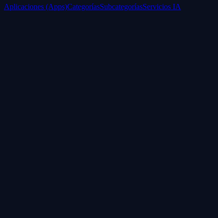
Aplicaciones (Apps)
Categorías
Subcategorías
Servicios IA
Nosotros
Acerca de
Blog
Contacto
Industrial
Visión general
Consolas Motorizadas
Legal
Política de Servicios
Privacidad
Síguenos
WhatsApp
Instagram
Facebook
YouTube