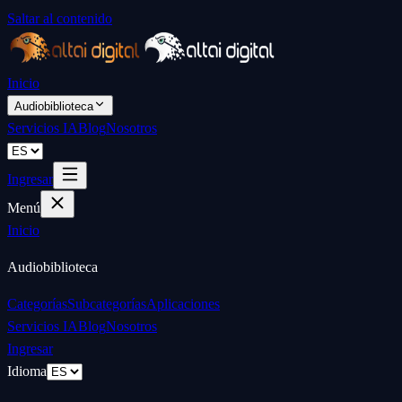
Saltar al contenido
Inicio
Audiobiblioteca
Servicios IA
Blog
Nosotros
Ingresar
Menú
Inicio
Audiobiblioteca
Categorías
Subcategorías
Aplicaciones
Servicios IA
Blog
Nosotros
Ingresar
Idioma