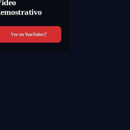
Video
emostrativo
Ver en YouTube