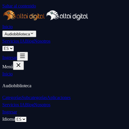
Saltar al contenido
Inicio
Audiobiblioteca
Servicios IA
Blog
Nosotros
Ingresar
Menú
Inicio
Audiobiblioteca
Categorías
Subcategorías
Aplicaciones
Servicios IA
Blog
Nosotros
Ingresar
Idioma