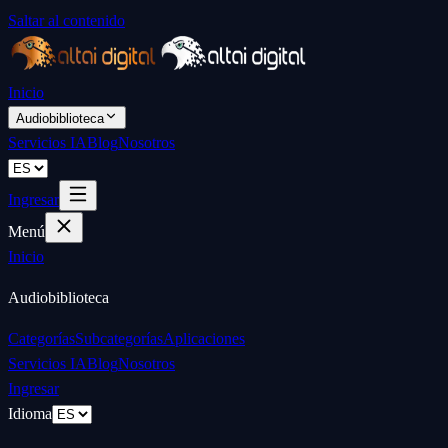
Saltar al contenido
Inicio
Audiobiblioteca
Servicios IA
Blog
Nosotros
Ingresar
Menú
Inicio
Audiobiblioteca
Categorías
Subcategorías
Aplicaciones
Servicios IA
Blog
Nosotros
Ingresar
Idioma