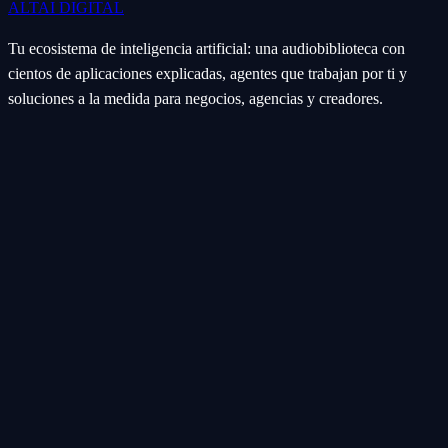
ALTAI
DIGITAL
Tu ecosistema de inteligencia artificial: una audiobiblioteca con
cientos de aplicaciones explicadas, agentes que trabajan por ti y
soluciones a la medida para negocios, agencias y creadores.
Ecosistema
Aplicaciones (Apps)
Categorías
Subcategorías
Servicios IA
Nosotros
Acerca de
Blog
Contacto
Industrial
Visión general
Consolas Motorizadas
Legal
Política de Servicios
Privacidad