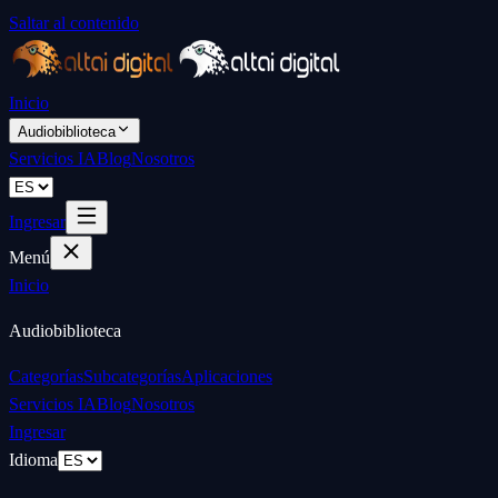
Saltar al contenido
Inicio
Audiobiblioteca
Servicios IA
Blog
Nosotros
Ingresar
Menú
Inicio
Audiobiblioteca
Categorías
Subcategorías
Aplicaciones
Servicios IA
Blog
Nosotros
Ingresar
Idioma