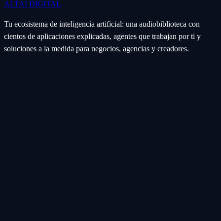
ALTAI
DIGITAL
Tu ecosistema de inteligencia artificial: una audiobiblioteca con
cientos de aplicaciones explicadas, agentes que trabajan por ti y
soluciones a la medida para negocios, agencias y creadores.
Ecosistema
Aplicaciones (Apps)
Categorías
Subcategorías
Servicios IA
Nosotros
Acerca de
Blog
Contacto
Industrial
Visión general
Consolas Motorizadas
Legal
Política de Servicios
Privacidad