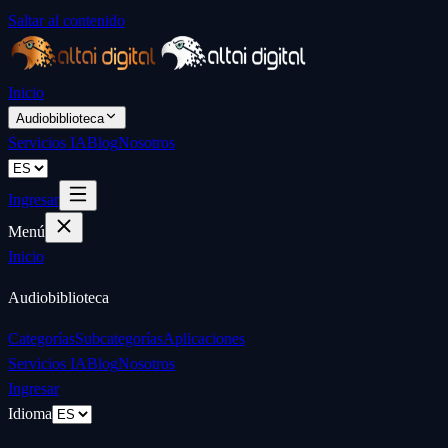
Saltar al contenido
Inicio
Audiobiblioteca
Servicios IA
Blog
Nosotros
Ingresar
Menú
Inicio
Audiobiblioteca
Categorías
Subcategorías
Aplicaciones
Servicios IA
Blog
Nosotros
Ingresar
Idioma