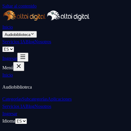
Saltar al contenido
Inicio
Audiobiblioteca
Servicios IA
Blog
Nosotros
Ingresar
Menú
Inicio
Audiobiblioteca
Categorías
Subcategorías
Aplicaciones
Servicios IA
Blog
Nosotros
Ingresar
Idioma